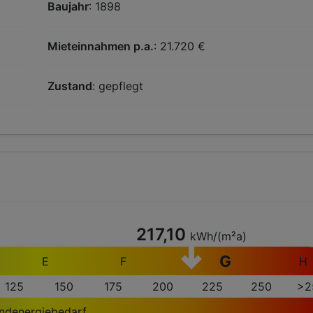
Baujahr
: 1898
Mieteinnahmen p.a.
: 21.720 €
Zustand
: gepflegt
217,10
kWh/(m²a)
G
E
F
H
125
150
175
200
225
250
>2
ndenergiebedarf