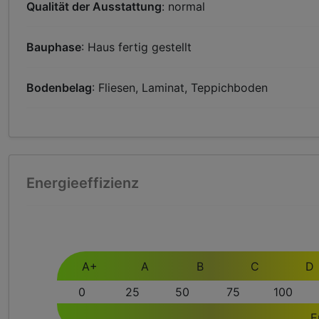
Qualität der Ausstattung
: normal
Bauphase
: Haus fertig gestellt
Bodenbelag
: Fliesen, Laminat, Teppichboden
Energieeffizienz
A+
A
B
C
D
0
25
50
75
100
E