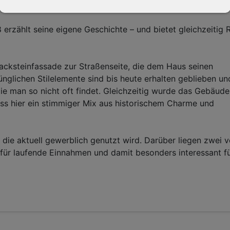
erzählt seine eigene Geschichte – und bietet gleichzeitig 
Backsteinfassade zur Straßenseite, die dem Haus seinen
ünglichen Stilelemente sind bis heute erhalten geblieben un
ie man so nicht oft findet. Gleichzeitig wurde das Gebäude
ss hier ein stimmiger Mix aus historischem Charme und
 die aktuell gewerblich genutzt wird. Darüber liegen zwei 
ür laufende Einnahmen und damit besonders interessant f