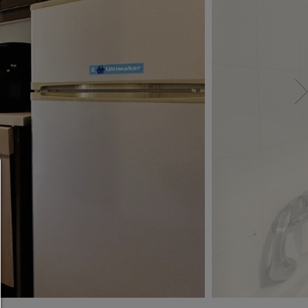
Consent Manager
HILFE
Um fortfahren zu können,müssen Sie eine Cook
Auswahl treffen. Nachfolgend erhalten Sie ein
Erläuterung der verschiedenen Optionen und ih
Bedeutung.