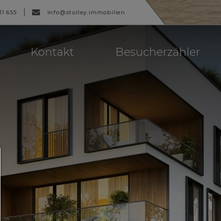
11 655
info@stolley.immobilien
Kontakt
Besucherzähler
Consent Manager
HILFE
Um fortfahren zu können,müssen Sie eine Cook
Auswahl treffen. Nachfolgend erhalten Sie ein