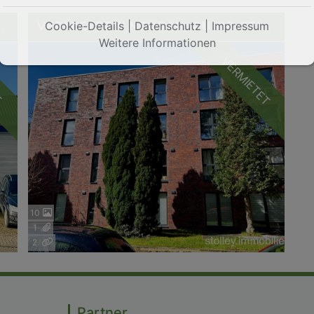
Cookie-Details
|
Datenschutz
|
Impressum
KSTATT INKLUSIVE GERÄUMIGEM WOHNHAUS
VERMIETET // NEUBAU: RUHIG GELEGENES BÜRO IN TOPLAGE
Weitere Informationen
VERMIETET
T
10
1
2
Partner