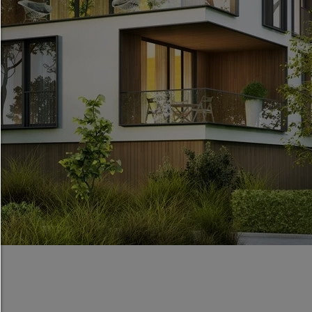
Erläuterung der verschiedenen Optionen und ih
Bedeutung.
Alles zulassen:
Jedes Cookie wie z.B. Tracking- und Analytische-C
sowie Drittanbieter-Inhalte.
Auswahl erlauben:
Es werden nur Drittanbieter-Inhalte oder die Coo
Arten zugelassen die Sie in den Checkboxen ang
haben.
Nur notwendiges zulassen:
Es werden nur die technisch notwendigen Cook
zugelassen und keine Drittanbieter-Inhalte.
Sie können Ihre Cookie-Einstellung jederzeit hier ä
Cookie-Details
|
Datenschutz
|
Impressum