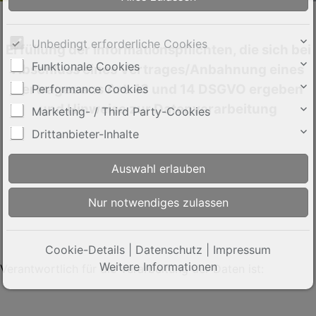
Unbedingt erforderliche Cookies
Erfüllung der Informationspflichten, die sich bei
Funktionale Cookies
Abschluss eines Vertrages/Anbahnung eines
Vertrages aus Art. 13 und 14 DSGVO ergeben
Performance Cookies
und Hinweise zur Datenverarbeitung
Marketing- / Third Party-Cookies
Drittanbieter-Inhalte
Name und Kontaktdaten des für die Verarbeitung
Verantwortlichen
Cookie-Details
|
Datenschutz
|
Impressum
Weitere Informationen
Verantwortlich für die Verarbeitung der Daten ist: